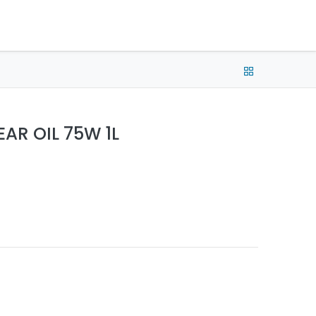
 Up / Sign In
English (US) •
CAD
EAR OIL 75W 1L