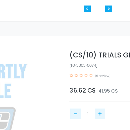
0
0
 Parts
Our Used Parts
Help
Sign
(CS/10) TRIALS G
[10-3603-0074]
(0 review)
36.62
C$
41.95
C$