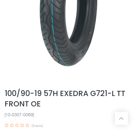
100/90-19 57H EXEDRA G721-L TT
FRONT OE
[10-0307-0069]
(0 avis)