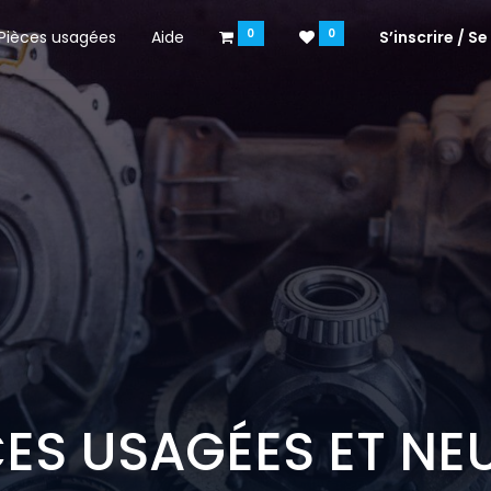
0
0
Pièces usagées
Aide
S’inscrire / S
CES USAGÉES ET NE