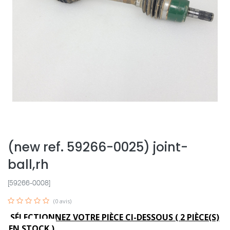
(new ref. 59266-0025) joint-
ball,rh
[59266-0008]
(0 avis)
SÉLECTIONNEZ VOTRE PIÈCE CI-DESSOUS (
2
PIÈCE(S)
EN STOCK )