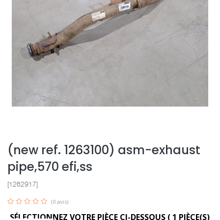
(new ref. 1263100) asm-exhaust
pipe,570 efi,ss
[1262917]
(0 avis)
SÉLECTIONNEZ VOTRE PIÈCE CI-DESSOUS (
1
PIÈCE(S)