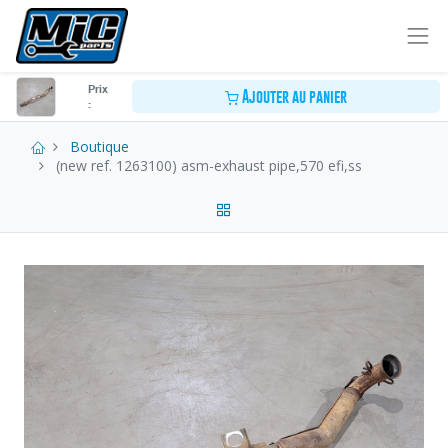
Prix
Ajouter au panier
:
Boutique
(new ref. 1263100) asm-exhaust pipe,570 efi,ss