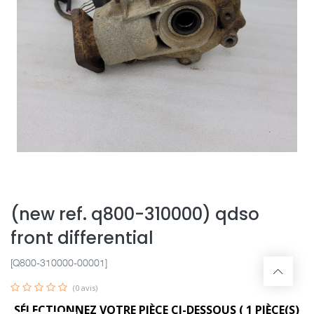
(new ref. q800-310000) qdso
front differential
[Q800-310000-00001]
(0 avis)
SÉLECTIONNEZ VOTRE PIÈCE CI-DESSOUS (
1
PIÈCE(S)