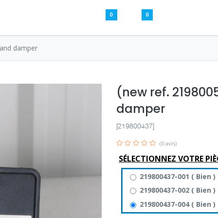
0
0
Pièces usagées
Aide
S’inscrire / S
 and damper
(new ref. 21980
damper
[219800437]
(0 avis)
SÉLECTIONNEZ VOTRE PIÈ
219800437-001
(
Bien
)
219800437-002
(
Bien
)
219800437-004
(
Bien
)