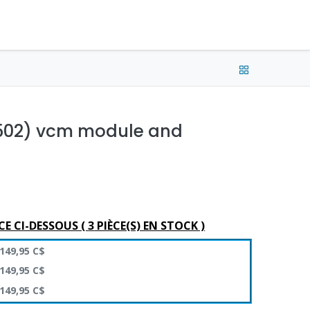
e connecter
Français (CA) •
CAD
0502) vcm module and
CE CI-DESSOUS (
3
PIÈCE(S) EN STOCK )
149,95
C$
149,95
C$
149,95
C$