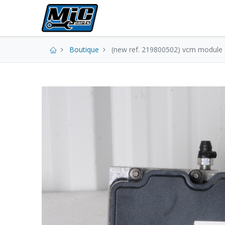
Pièces neuves
Boutique
(new ref. 219800502) vcm module