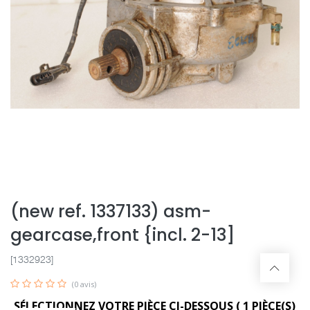
(new ref. 1337133) asm-
gearcase,front {incl. 2-13]
[1332923]
(0 avis)
SÉLECTIONNEZ VOTRE PIÈCE CI-DESSOUS (
1
PIÈCE(S)