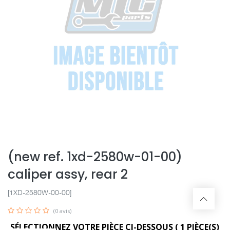
(new ref. 1xd-2580w-01-00)
caliper assy, rear 2
[1XD-2580W-00-00]
(0 avis)
SÉLECTIONNEZ VOTRE PIÈCE CI-DESSOUS (
1
PIÈCE(S)