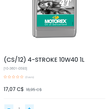
(CS/12) 4-STROKE 10W40 1L
[10-3601-0593]
(0 avis)
17,07
C$
18,95
C$