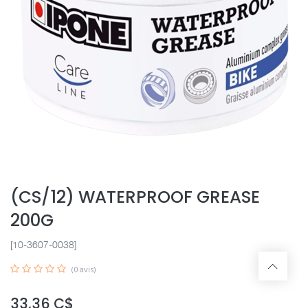
(CS/12) WATERPROOF GREASE
200G
[10-3607-0038]
(0 avis)
33,36
C$