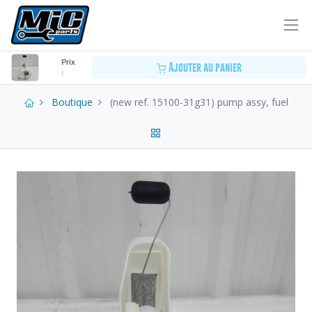
Prix
Ajouter au panier
:
Boutique
(new ref. 15100-31g31) pump assy, fuel