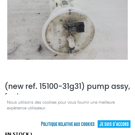
(new ref. 15100-31g31) pump assy,
fuel
Nous utilisons des cookies pour vous fournir une meilleure
[15100-31G30]
expérience utilisateur.
(0 avis)
Politique relative aux cookies
Je suis d'accord
SÉLECTIONNEZ VOTRE PIÈCE CI-DESSOUS (
1
PIÈCE(S)
EN STOCK )