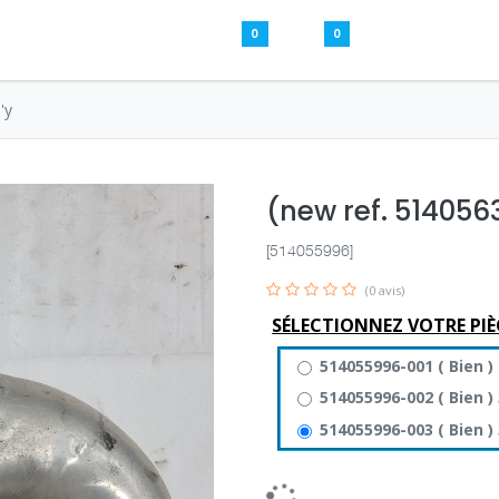
0
0
Pièces usagées
Aide
S’inscrire / S
'y
(new ref. 514056
[514055996]
(0 avis)
SÉLECTIONNEZ VOTRE PIÈ
514055996-001
(
Bien
)
514055996-002
(
Bien
)
514055996-003
(
Bien
)