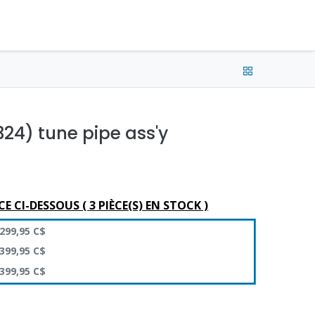
e connecter
Français (CA) •
CAD
324) tune pipe ass'y
CE CI-DESSOUS (
3
PIÈCE(S) EN STOCK )
299,95
C$
399,95
C$
399,95
C$