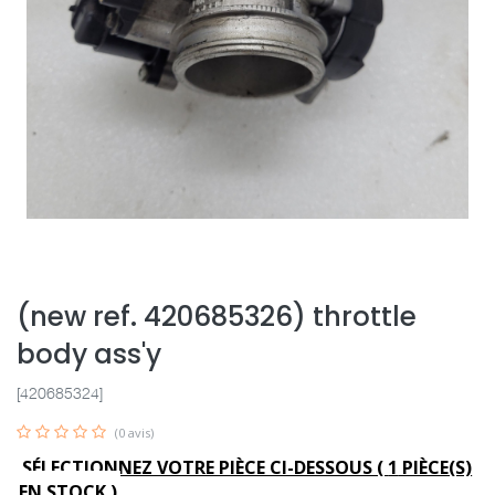
(new ref. 420685326) throttle
body ass'y
[420685324]
(0 avis)
SÉLECTIONNEZ VOTRE PIÈCE CI-DESSOUS (
1
PIÈCE(S)
EN STOCK )