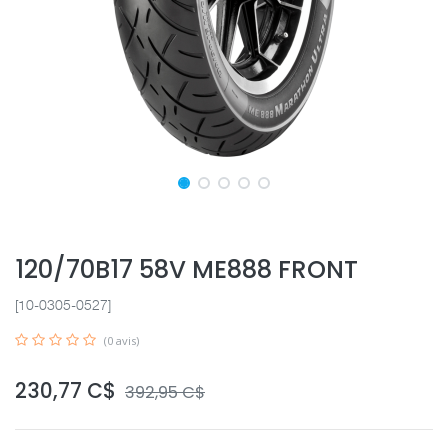
120/70B17 58V ME888 FRONT
[10-0305-0527]
(0 avis)
230,77
C$
392,95
C$