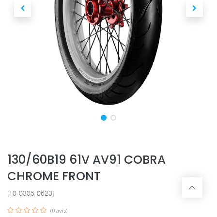
130/60B19 61V AV91 COBRA
CHROME FRONT
[10-0305-0623]
(0 avis)