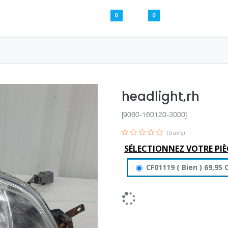
0
0
Pièces usagées
Aide
S’inscrire / S
headlight,rh
[9060-160120-3000]
(0 avis)
SÉLECTIONNEZ VOTRE PIÈ
CF01119
(
Bien
)
69,95
C