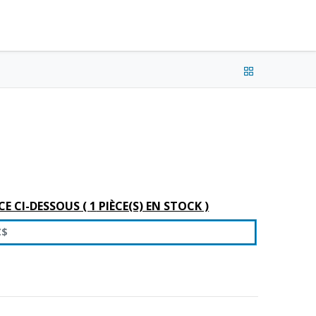
e connecter
Français (CA) •
CAD
CE CI-DESSOUS (
1
PIÈCE(S) EN STOCK )
$