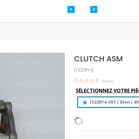
0
0
Pièces usagées
Aide
S’inscrire / S
CLUTCH ASM
[1322814]
(0 avis)
SÉLECTIONNEZ VOTRE PIÈ
1322814-001
(
Bien
)
49