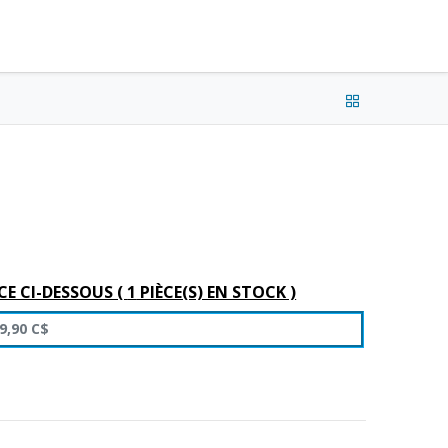
e connecter
Français (CA) •
CAD
CE CI-DESSOUS (
1
PIÈCE(S) EN STOCK )
9,90
C$