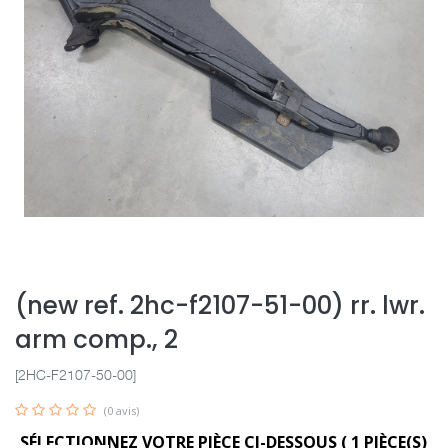
(new ref. 2hc-f2107-51-00) rr. lwr.
arm comp., 2
[2HC-F2107-50-00]
(0 avis)
SÉLECTIONNEZ VOTRE PIÈCE CI-DESSOUS (
1
PIÈCE(S)