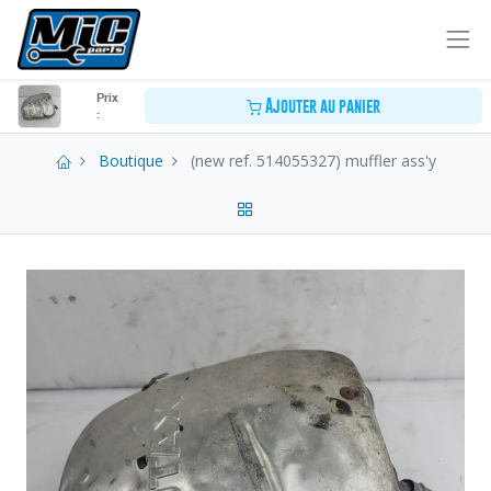
Prix
Ajouter au panier
:
Boutique
(new ref. 514055327) muffler ass'y