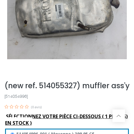
(new ref. 514055327) muffler ass'y
[514054996]
(0 avis)
SÉLECTIONNEZ VOTRE PIÈCE CI-DESSOUS (
1
PIÈCE(S)
EN STOCK )
514054996-001
(
Moyenne
)
399,95
C$