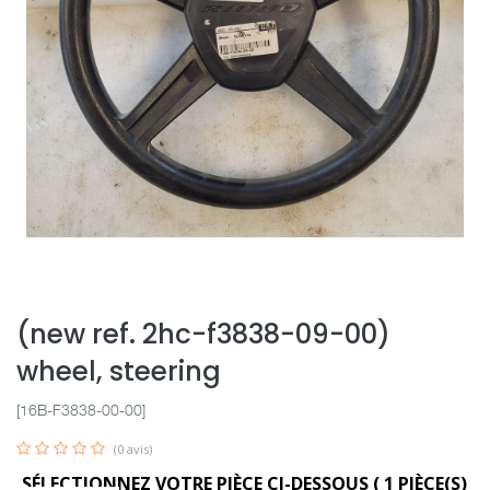
(new ref. 2hc-f3838-09-00)
wheel, steering
[16B-F3838-00-00]
(0 avis)
SÉLECTIONNEZ VOTRE PIÈCE CI-DESSOUS (
1
PIÈCE(S)