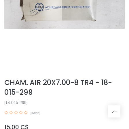
CHAM. AIR 20X7.00-8 TR4 - 18-
015-299
[18-015-299]
(0 avis)
15,00
C$