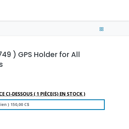
e connecter
Français (CA) •
CAD
49 ) GPS Holder for All
s
CE CI-DESSOUS (
1
PIÈCE(S) EN STOCK )
bien
)
150,00
C$