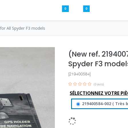
0
0
Pièces usagées
Aide
S’inscrire / S
for All Spyder F3 models
(New ref. 2194007
Spyder F3 model
[219400584]
(0 avis)
SÉLECTIONNEZ VOTRE PIÈ
219400584-002
(
Très 