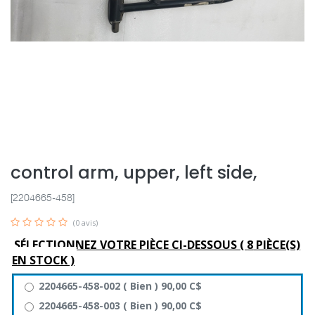
control arm, upper, left side,
[2204665-458]
(0 avis)
SÉLECTIONNEZ VOTRE PIÈCE CI-DESSOUS (
8
PIÈCE(S)
EN STOCK )
2204665-458-002
(
Bien
)
90,00
C$
2204665-458-003
(
Bien
)
90,00
C$