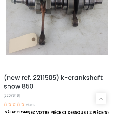
(new ref. 2211505) k-crankshaft
snow 850
[2207818]
(0 avis)
SÉLECTIONNEZ VOTRE PIÈCE CI-DESSOUS (
2
PIÈCE(S)