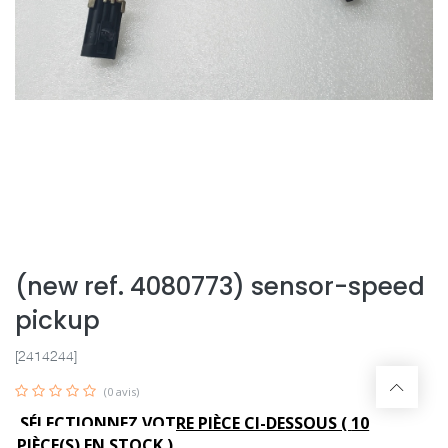
(new ref. 4080773) sensor-speed
pickup
[2414244]
(0 avis)
SÉLECTIONNEZ VOTRE PIÈCE CI-DESSOUS (
10
PIÈCE(S) EN STOCK )