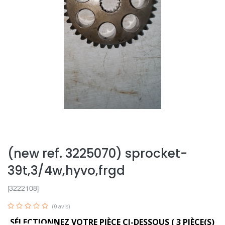
(new ref. 3225070) sprocket-
39t,3/4w,hyvo,frgd
[3222108]
(0 avis)
SÉLECTIONNEZ VOTRE PIÈCE CI-DESSOUS (
3
PIÈCE(S)