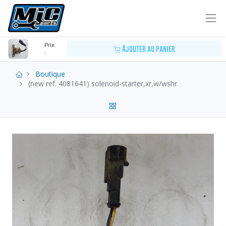
Prix
Ajouter au panier
:
Boutique
(new ref. 4081641) solenoid-starter,xr,w/wshr