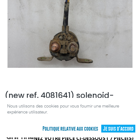
(new ref. 4081641) solenoid-
starter,xr,w/wshr
Nous utilisons des cookies pour vous fournir une meilleure
expérience utilisateur.
[4012001]
Politique relative aux cookies
Je suis d'accord
(0 avis)
SÉLECTIONNEZ VOTRE PIÈCE CI-DESSOUS (
7
PIÈCE(S)
4012001-002
(
Bien
)
35,00
C$