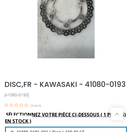
DISC,FR - KAWASAKI - 41080-0193
[41080-0193]
(0 avis)
SÉLECTIONNEZ VOTRE PIÈCE CI-DESSOUS (
1
PIÈCE(S)
EN STOCK )
41080-0193-001
(
Bien
)
100,00
C$