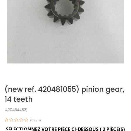
(new ref. 420481055) pinion gear,
14 teeth
[420434483]
(0 avis)
SÉLECTIONNEZ VOTRE PIÈCE CI-DESSOUS (
2
PIÈCE(S)