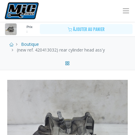
Prix
Ajouter au panier
:
Boutique
(new ref. 420413032) rear cylinder head ass'y