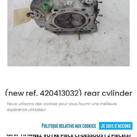
(new ref. 420413032) rear cylinder
head ass'y
Nous utilisons des cookies pour vous fournir une meilleure
expérience utilisateur.
[420613468]
Politique relative aux cookies
Je suis d'accord
(0 avis)
SÉLECTIONNEZ VOTRE PIÈCE CI-DESSOUS (
2
PIÈCE(S)