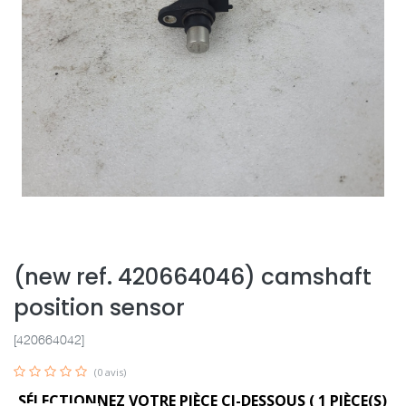
(new ref. 420664046) camshaft
position sensor
[420664042]
(0 avis)
SÉLECTIONNEZ VOTRE PIÈCE CI-DESSOUS (
1
PIÈCE(S)