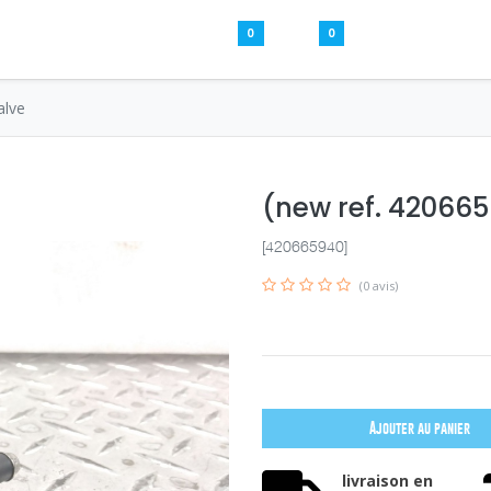
0
0
Pièces usagées
Aide
S’inscrire / S
alve
(new ref. 420665
[420665940]
(0 avis)
Ajouter au panier
livraison en