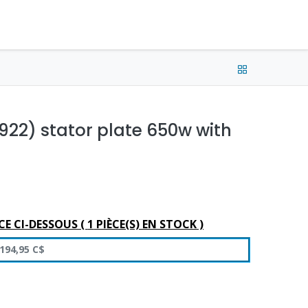
e connecter
Français (CA) •
CAD
922) stator plate 650w with
CE CI-DESSOUS (
1
PIÈCE(S) EN STOCK )
194,95
C$