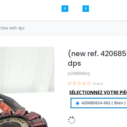
0
0
Pièces usagées
Aide
S’inscrire / S
650w with dps
(new ref. 420685
dps
[420685634]
(0 avis)
SÉLECTIONNEZ VOTRE PIÈ
420685634-002
(
Bien
)