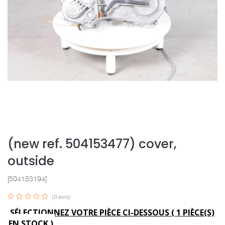
(new ref. 504153477) cover,
outside
[504153194]
(0 avis)
SÉLECTIONNEZ VOTRE PIÈCE CI-DESSOUS (
1
PIÈCE(S)
EN STOCK )