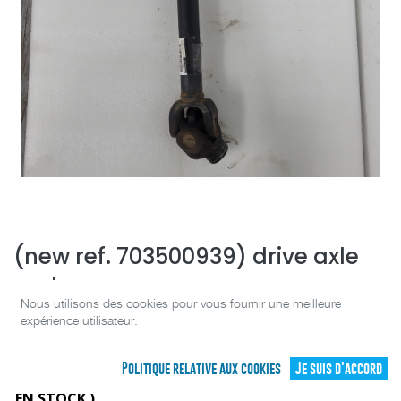
(new ref. 703500939) drive axle
ass'y
Nous utilisons des cookies pour vous fournir une meilleure
[703500877]
expérience utilisateur.
(0 avis)
Politique relative aux cookies
Je suis d'accord
SÉLECTIONNEZ VOTRE PIÈCE CI-DESSOUS (
1
PIÈCE(S)
EN STOCK )