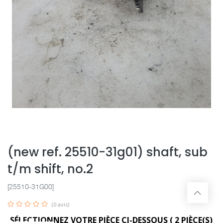
(new ref. 25510-31g01) shaft, sub
t/m shift, no.2
[25510-31G00]
(0 avis)
SÉLECTIONNEZ VOTRE PIÈCE CI-DESSOUS (
2
PIÈCE(S)