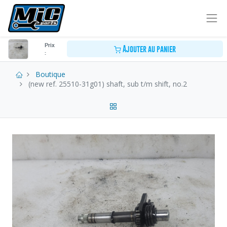
Prix
Ajouter au panier
:
Boutique
(new ref. 25510-31g01) shaft, sub t/m shift, no.2