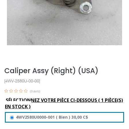
Caliper Assy (Right) (USA)
[4WV-2580U-00-00]
(0 avis)
SÉLECTIONNEZ VOTRE PIÈCE CI-DESSOUS (
1
PIÈCE(S)
EN STOCK )
4WV2580U0000-001
(
Bien
)
30,00
C$