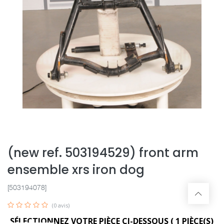
(new ref. 503194529) front arm
ensemble xrs iron dog
[503194078]
(0 avis)
SÉLECTIONNEZ VOTRE PIÈCE CI-DESSOUS (
1
PIÈCE(S)