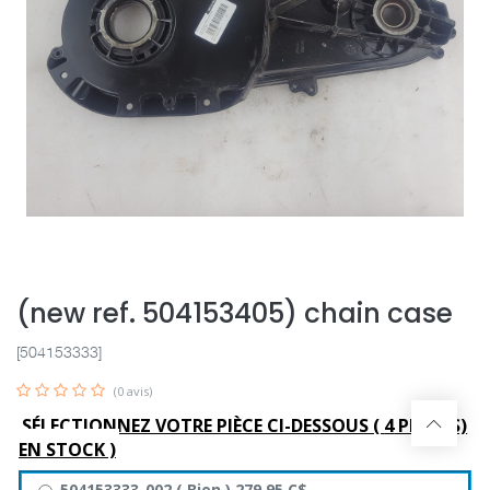
(new ref. 504153405) chain case
[504153333]
(0 avis)
SÉLECTIONNEZ VOTRE PIÈCE CI-DESSOUS (
4
PIÈCE(S)
EN STOCK )
504153333-002
(
Bien
)
279,95
C$