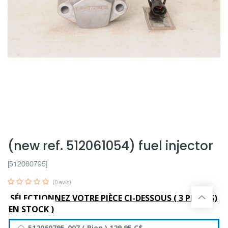
(new ref. 512061054) fuel injector
[512060795]
(0 avis)
SÉLECTIONNEZ VOTRE PIÈCE CI-DESSOUS (
3
PIÈCE(S)
EN STOCK )
512060795-007
(
Bien
)
129,95
C$