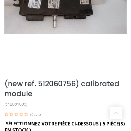
(new ref. 512060756) calibrated
module
[512061003]
(0 avis)
SÉLECTIONNEZ VOTRE PIÈCE CI-DESSOUS (
5
PIÈCE(S)
EN STOCK )