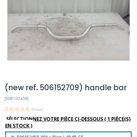
(new ref. 506152709) handle bar
[506152458]
(0 avis)
SÉLECTIONNEZ VOTRE PIÈCE CI-DESSOUS (
1
PIÈCE(S)
EN STOCK )
506152458-001
(
Bien
)
49,95
C$