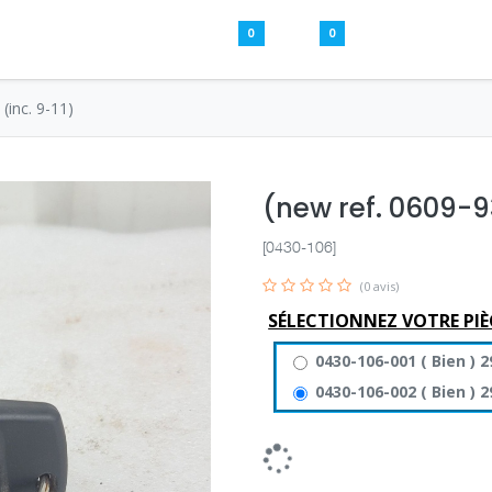
0
0
Pièces usagées
Aide
S’inscrire / S
(inc. 9-11)
(new ref. 0609-93
[0430-106]
(0 avis)
SÉLECTIONNEZ VOTRE PIÈ
0430-106-001
(
Bien
)
2
0430-106-002
(
Bien
)
2