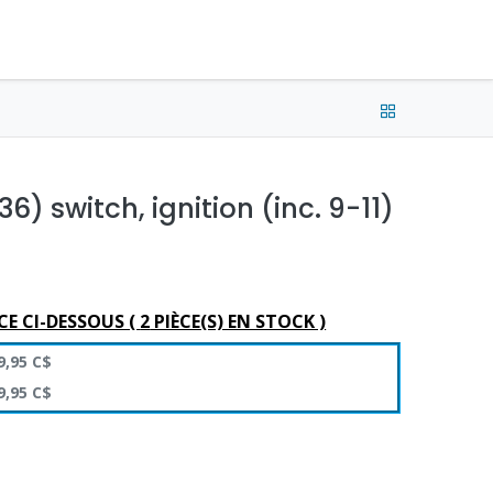
e connecter
Français (CA) •
CAD
6) switch, ignition (inc. 9-11)
CE CI-DESSOUS (
2
PIÈCE(S) EN STOCK )
9,95
C$
9,95
C$