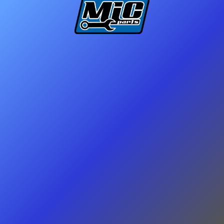
(new ref. 2640260) asm-console
[2637769]
(0 avis)
SÉLECTIONNEZ VOTRE PIÈCE CI-DESSOUS (
1
PIÈCE(S)
EN STOCK )
2637769-001
(
Bien
)
134,95
C$