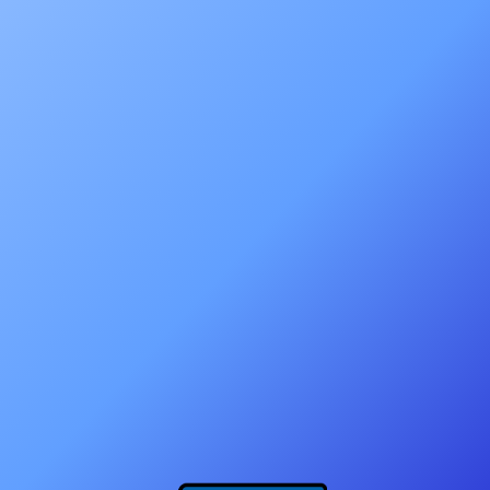
Boutique
(new ref. 2640260) asm-console