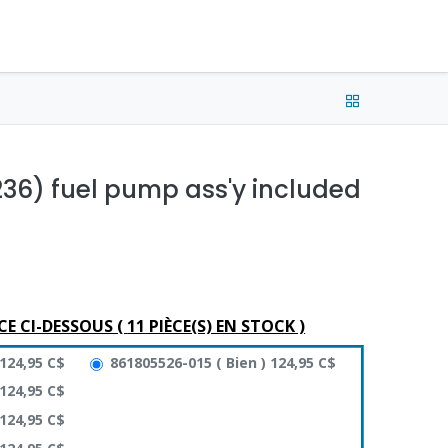
e connecter
Français (CA) •
CAD
236) fuel pump ass'y included
CE CI-DESSOUS (
11
PIÈCE(S) EN STOCK )
124,95
C$
861805526-015
(
Bien
)
124,95
C$
124,95
C$
124,95
C$