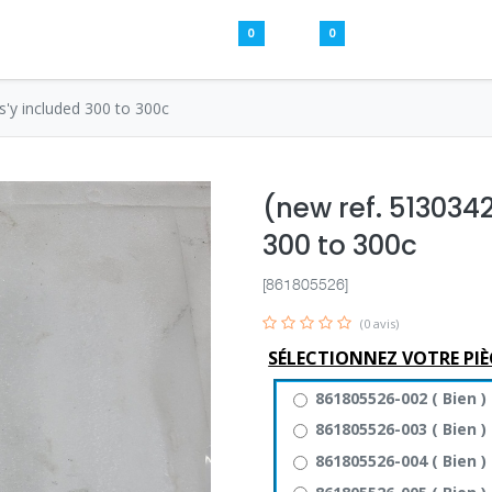
0
0
Pièces usagées
Aide
S’inscrire / S
s'y included 300 to 300c
(new ref. 513034
300 to 300c
[861805526]
(0 avis)
SÉLECTIONNEZ VOTRE PIÈ
861805526-002
(
Bien
)
861805526-003
(
Bien
)
861805526-004
(
Bien
)