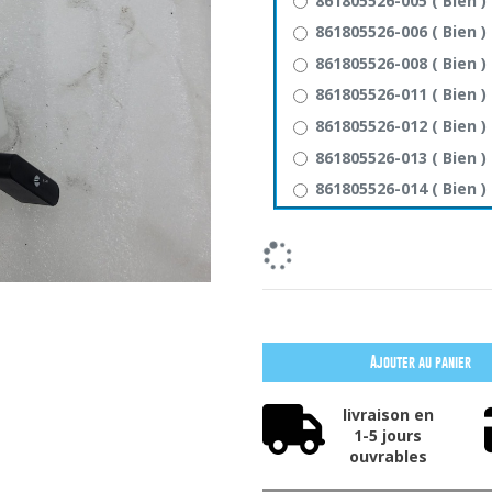
861805526-005
(
Bien
)
861805526-006
(
Bien
)
861805526-008
(
Bien
)
861805526-011
(
Bien
)
861805526-012
(
Bien
)
861805526-013
(
Bien
)
861805526-014
(
Bien
)
Ajouter au panier
livraison en
1-5 jours
ouvrables