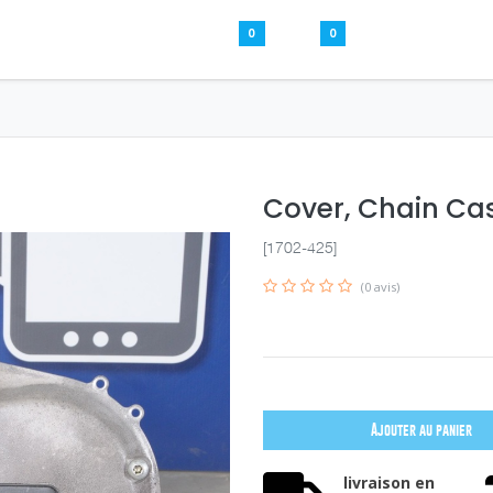
0
0
Pièces usagées
Aide
S’inscrire / S
Cover, Chain Cas
[1702-425]
(0 avis)
Ajouter au panier
livraison en