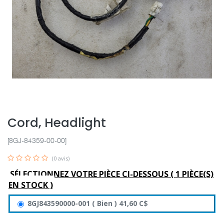
Cord, Headlight
[8GJ-84359-00-00]
(0 avis)
SÉLECTIONNEZ VOTRE PIÈCE CI-DESSOUS (
1
PIÈCE(S)
EN STOCK )
8GJ843590000-001
(
Bien
)
41,60
C$