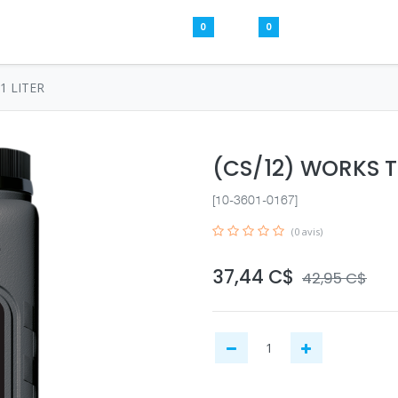
0
0
Pièces usagées
Aide
S’inscrire / S
1 LITER
(CS/12) WORKS T
[10-3601-0167]
(0 avis)
37,44
C$
42,95
C$