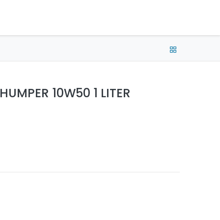
e connecter
Français (CA) •
CAD
HUMPER 10W50 1 LITER