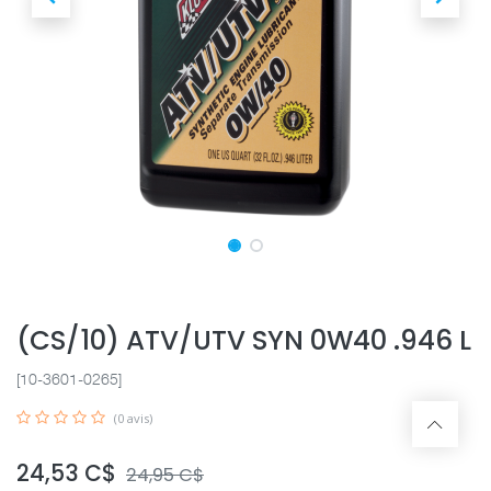
(CS/10) ATV/UTV SYN 0W40 .946 L
[10-3601-0265]
(0 avis)
24,53
C$
24,95
C$